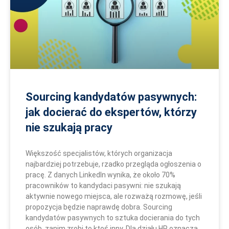
r
r
r
r
r
r
r
r
r
r
o
o
o
o
o
o
o
o
o
o
n
n
n
n
n
n
n
n
n
n
a
a
a
a
a
a
a
a
a
a
Sourcing kandydatów pasywnych:
jak docierać do ekspertów, którzy
nie szukają pracy
Większość specjalistów, których organizacja
najbardziej potrzebuje, rzadko przegląda ogłoszenia o
pracę. Z danych LinkedIn wynika, że około 70%
pracowników to kandydaci pasywni: nie szukają
aktywnie nowego miejsca, ale rozważą rozmowę, jeśli
propozycja będzie naprawdę dobra. Sourcing
kandydatów pasywnych to sztuka docierania do tych
osób, zanim zrobi to ktoś inny. Dla działu HR oznacza