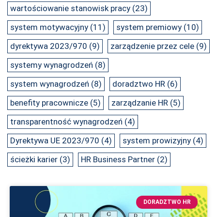
wartościowanie stanowisk pracy
(23)
system motywacyjny
(11)
system premiowy
(10)
dyrektywa 2023/970
(9)
zarządzenie przez cele
(9)
systemy wynagrodzeń
(8)
system wynagrodzeń
(8)
doradztwo HR
(6)
benefity pracownicze
(5)
zarządzanie HR
(5)
transparentność wynagrodzeń
(4)
Dyrektywa UE 2023/970
(4)
system prowizyjny
(4)
ścieżki karier
(3)
HR Business Partner
(2)
S
S
S
S
S
S
S
S
S
S
DORADZTWO HR
t
t
t
t
t
t
t
t
t
t