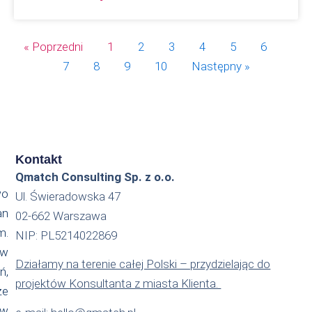
« Poprzedni
1
2
3
4
5
6
7
8
9
10
Następny »
Kontakt
Qmatch Consulting Sp. z o.o.
wo
Ul. Świeradowska 47
an
02-662 Warszawa
m.
NIP: PL5214022869
 w
Działamy na terenie całej Polski – przydzielając do
ń,
projektów Konsultanta z miasta Klienta.
że
ów