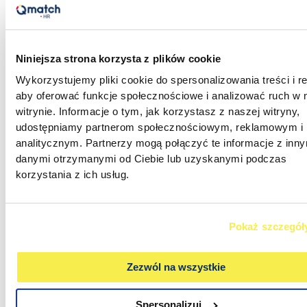
RODO w rekrutacji i kadrach – jak
zgodnie z prawem przetwarzać
dane kandydatów i pracowników?
Niniejsza strona korzysta z plików cookie
Wykorzystujemy pliki cookie do spersonalizowania treści i r
Większość działów HR zamknęła temat RODO w 2018
aby oferować funkcje społecznościowe i analizować ruch w 
roku: klauzule podpisane, rejestr czynności założony,
witrynie. Informacje o tym, jak korzystasz z naszej witryny,
szkolenie odhaczone. Od tego czasu zmieniło się
udostępniamy partnerom społecznościowym, reklamowym i
jednak więcej, niż mogłoby się wydawać. Wyrok
analitycznym. Partnerzy mogą połączyć te informacje z inn
Naczelnego Sądu Administracyjnego z lutego 2024
danymi otrzymanymi od Ciebie lub uzyskanymi podczas
roku przebudował podejście do przechowywania CV,
korzystania z ich usług.
nowelizacja Kodeksu pracy z 2023 roku uregulowała
pracę zdalną, a dyrektywa o transparentności
wynagrodzeń podnosi wagę dokumentacji
rekrutacyjnej i płacowej. RODO w rekrutacji i kadrach
Pokaż szczegół
to przy tym obszar, w
Zezwól na wszystkie
CZYTAJ WIĘCEJ »
Spersonalizuj