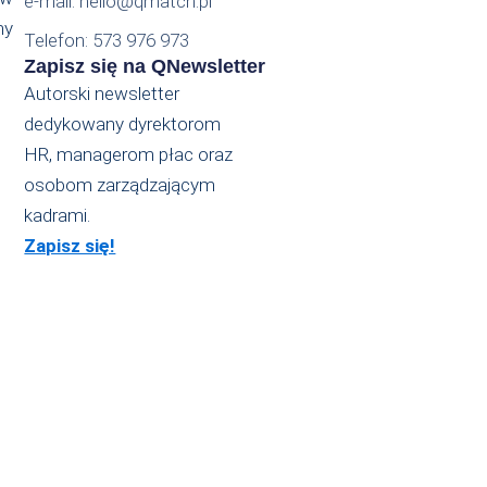
e-mail: hello@qmatch.pl
my
Telefon: 573 976 973
Zapisz się na QNewsletter
Autorski newsletter
dedykowany dyrektorom
HR, managerom płac oraz
osobom zarządzającym
kadrami.
Zapisz się!