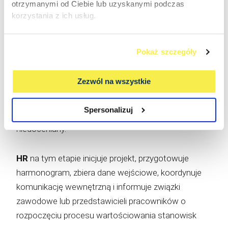
otrzymanymi od Ciebie lub uzyskanymi podczas
powinien być transparentny, udokumentowany i
korzystania z ich usług.
konsultowany ze stroną społeczną.
Pokaż szczegóły
Etap 1: Projektowanie – HR inicjuje, zarząd
wyznacza kierunek, konsultant buduje ramy
Zezwól na wszystkie
metodologiczne
To moment, który przesądza o jakości całego
Spersonalizuj
wartościowania stanowisk, choć często bywa
niedoceniany.
HR
na tym etapie inicjuje projekt, przygotowuje
harmonogram, zbiera dane wejściowe, koordynuje
komunikację wewnętrzną i informuje związki
zawodowe lub przedstawicieli pracowników o
rozpoczęciu procesu wartościowania stanowisk