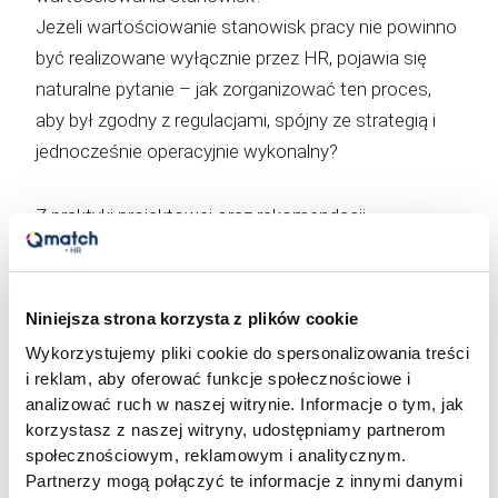
Jeżeli wartościowanie stanowisk pracy nie powinno
być realizowane wyłącznie przez HR, pojawia się
naturalne pytanie – jak zorganizować ten proces,
aby był zgodny z regulacjami, spójny ze strategią i
jednocześnie operacyjnie wykonalny?
Z praktyki projektowej oraz rekomendacji
Międzynarodowej Organizacji Pracy (ILO) i
wytycznych ministerialnych wynika, że
najbezpieczniejszy i najbardziej efektywny jest model
Niniejsza strona korzysta z plików cookie
trzyetapowy uzupełniony o element dialogu
Wykorzystujemy pliki cookie do spersonalizowania treści
społecznego.
i reklam, aby oferować funkcje społecznościowe i
analizować ruch w naszej witrynie. Informacje o tym, jak
korzystasz z naszej witryny, udostępniamy partnerom
W kontekście dyrektywy UE 2023/970 proces
społecznościowym, reklamowym i analitycznym.
wartościowania stanowisk nie jest już wyłącznie
Partnerzy mogą połączyć te informacje z innymi danymi
projektem wewnętrznym. Staje się procesem, który