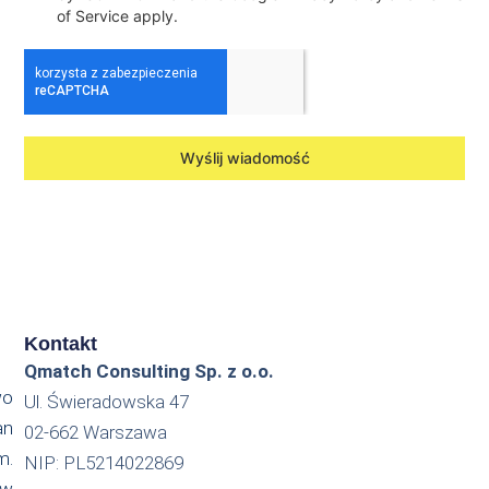
of Service apply.
Wyślij wiadomość
Kontakt
Qmatch Consulting Sp. z o.o.
wo
Ul. Świeradowska 47
an
02-662 Warszawa
m.
NIP: PL5214022869
 w