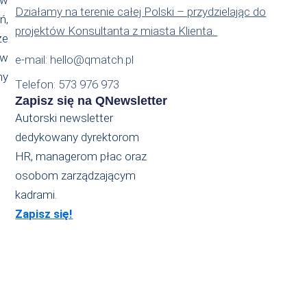
Działamy na terenie całej Polski – przydzielając do
ń,
projektów Konsultanta z miasta Klienta.
że
ów
e-mail: hello@qmatch.pl
my
Telefon: 573 976 973
Zapisz się na QNewsletter
Autorski newsletter
dedykowany dyrektorom
HR, managerom płac oraz
osobom zarządzającym
kadrami.
Zapisz się!