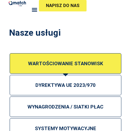
Przejdź
NAPISZ DO NAS
do
treści
Nasze usługi
WARTOŚCIOWANIE STANOWISK
DYREKTYWA UE 2023/970
WYNAGRODZENIA / SIATKI PŁAC
SYSTEMY MOTYWACYJNE