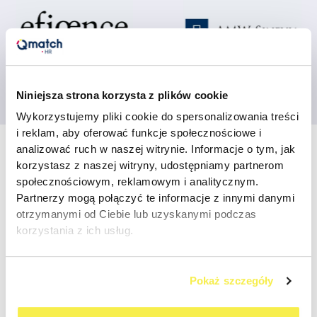
Niniejsza strona korzysta z plików cookie
Wykorzystujemy pliki cookie do spersonalizowania treści
i reklam, aby oferować funkcje społecznościowe i
Kontakt
analizować ruch w naszej witrynie. Informacje o tym, jak
korzystasz z naszej witryny, udostępniamy partnerom
+48 519 340 636
społecznościowym, reklamowym i analitycznym.
hello@qmatch.pl
Partnerzy mogą połączyć te informacje z innymi danymi
otrzymanymi od Ciebie lub uzyskanymi podczas
Imię i nazwisko
*
korzystania z ich usług.
Firmowy adres e-mail
*
Pokaż szczegóły