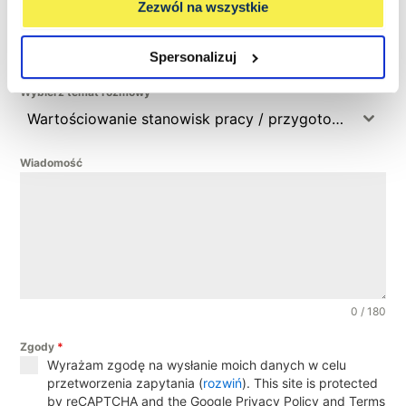
Zezwól na wszystkie
Numer telefonu
Spersonalizuj
Wybierz temat rozmowy
Wartościowanie stanowisk pracy / przygotowanie firmy do wdrożenia dyrektywy 2023/970
Wiadomość
0 / 180
Zgody
*
Wyrażam zgodę na wysłanie moich danych w celu
przetworzenia zapytania (
rozwiń
). This site is protected
by reCAPTCHA and the Google Privacy Policy and Terms