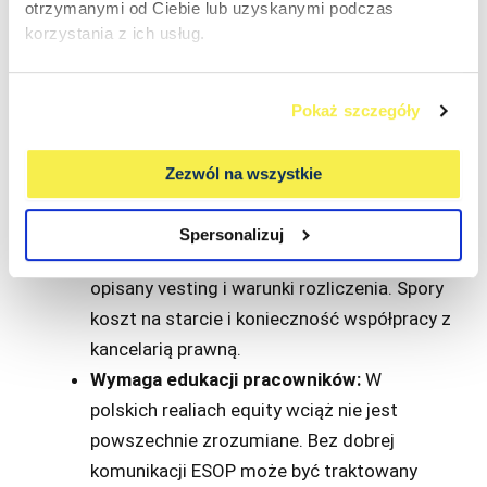
otrzymanymi od Ciebie lub uzyskanymi podczas
etapie wynosi 5-10% kapitału spółki. Dla niektórych
korzystania z ich usług.
funduszy obecność programu udziałowego jest
wręcz warunkiem inwestycji.
Pokaż szczegóły
ESOP nie jest jednak rozwiązaniem dla każdej
firmy. Trzeba pamiętać o kilku rzeczach:
Zezwól na wszystkie
Wymaga dokumentacji prawnej:
Konieczne
Spersonalizuj
są umowy, regulamin programu, jasno
opisany vesting i warunki rozliczenia. Spory
koszt na starcie i konieczność współpracy z
kancelarią prawną.
Wymaga edukacji pracowników:
W
polskich realiach equity wciąż nie jest
powszechnie zrozumiane. Bez dobrej
komunikacji ESOP może być traktowany