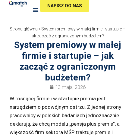
Przejdź
NAPISZ DO NAS
do
treści
Strona główna
»
System premiowy w małej firmie i startupie –
jak zacząć z ograniczonym budżetem?
System premiowy w małej
firmie i startupie – jak
zacząć z ograniczonym
budżetem?
13 maja, 2026
W rosnącej firmie i w startupie premia jest
narzędziem o podwójnym ostrzu. Z jednej strony
pracownicy w polskich badaniach jednoznacznie
deklarują, że chcą modelu „pensja plus premia”, a
większość firm sektora MŚP traktuje premie i