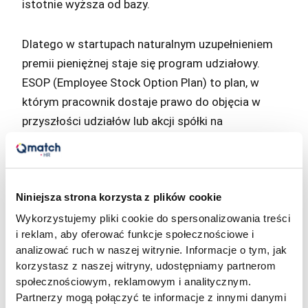
istotnie wyższa od bazy.
Dlatego w startupach naturalnym uzupełnieniem
premii pieniężnej staje się program udziałowy.
ESOP (Employee Stock Option Plan) to plan, w
którym pracownik dostaje prawo do objęcia w
przyszłości udziałów lub akcji spółki na
określonych zasadach, zwykle z vestingiem
rozłożonym na 3-4 lata. Pracownik nie dostaje
gotówki teraz, ale dostaje udział w przyszłej
wartości firmy.
Niniejsza strona korzysta z plików cookie
Wykorzystujemy pliki cookie do spersonalizowania treści
i reklam, aby oferować funkcje społecznościowe i
W Polsce, według danych PFR Ventures, ponad
analizować ruch w naszej witrynie. Informacje o tym, jak
60% umów inwestycyjnych w transakcjach VC z
korzystasz z naszej witryny, udostępniamy partnerom
2022 roku zawierało postanowienia o ESOP.
społecznościowym, reklamowym i analitycznym.
Typowa pula ESOP w startupach na wczesnym
Partnerzy mogą połączyć te informacje z innymi danymi