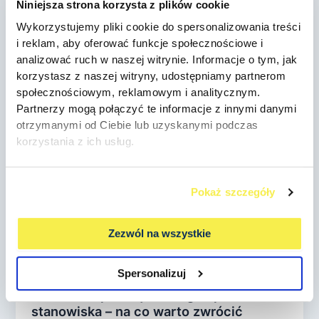
Niniejsza strona korzysta z plików cookie
Tomasz Pietrzak
/
2 grudnia, 2025
Wykorzystujemy pliki cookie do spersonalizowania treści
W dniu 2 grudnia 2025 r. nastąpiło bardzo ważne
i reklam, aby oferować funkcje społecznościowe i
wydarzenie dla każdego pracodawcy – Ministerstwo
analizować ruch w naszej witrynie. Informacje o tym, jak
Rodziny, Pracy i Polityki Społecznej
korzystasz z naszej witryny, udostępniamy partnerom
społecznościowym, reklamowym i analitycznym.
Partnerzy mogą połączyć te informacje z innymi danymi
otrzymanymi od Ciebie lub uzyskanymi podczas
korzystania z ich usług.
Pokaż szczegóły
Zezwól na wszystkie
Artykuł
Spersonalizuj
Tworzenie profesjonalnego opisu
stanowiska – na co warto zwrócić