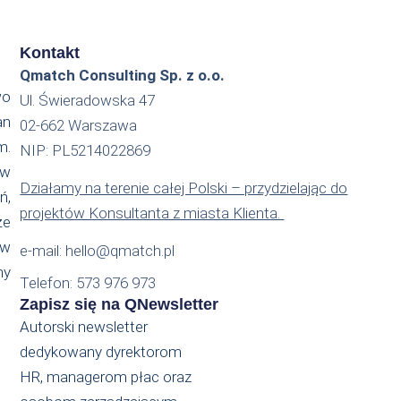
Kontakt
Qmatch Consulting Sp. z o.o.
wo
Ul. Świeradowska 47
an
02-662 Warszawa
m.
NIP: PL5214022869
 w
Działamy na terenie całej Polski – przydzielając do
ń,
projektów Konsultanta z miasta Klienta.
że
ów
e-mail: hello@qmatch.pl
my
Telefon: 573 976 973
Zapisz się na QNewsletter
Autorski newsletter
dedykowany dyrektorom
HR, managerom płac oraz