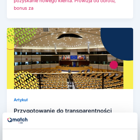
pozyskanie nowego klienta. Prowizja od obrotu,
bonus za
Artykuł
Przygotowanie do transparentności
wynagrodzeń: Nowe wskazówki
rządowe wprowadzają kluczowe zmiany
dla polskich firm (02.12.2025 r.)