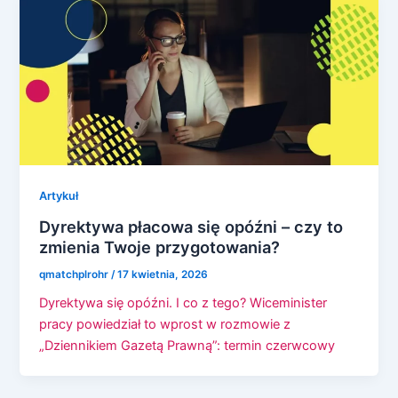
Artykuł
Dyrektywa płacowa się opóźni – czy to
zmienia Twoje przygotowania?
qmatchplrohr
/
17 kwietnia, 2026
Dyrektywa się opóźni. I co z tego? Wiceminister
pracy powiedział to wprost w rozmowie z
„Dziennikiem Gazetą Prawną”: termin czerwcowy