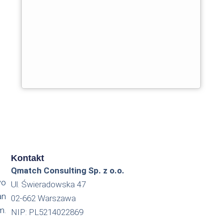
Kontakt
Qmatch Consulting Sp. z o.o.
wo
Ul. Świeradowska 47
an
02-662 Warszawa
m.
NIP: PL5214022869