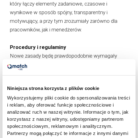
który łączy elementy zadaniowe, czasowe i
wynikowe w sposób spójny, transparentny i
motywujący, a przy tym zrozumiały zarówno dla
pracowników, jak i menedżerów.
Procedury i regulaminy
Nowe zasady będę prawdopodobnie wymagały
dostosowania dokumentów: regulaminów
premiowania, procedur wynagradzania czy zasad
komunikowania premii i dodatków. To na pewno
Niniejsza strona korzysta z plików cookie
ułatwi zarządzanie zespołem rozproszonym i
Wykorzystujemy pliki cookie do spersonalizowania treści
zminimalizuje ryzyko nieporozumień.
i reklam, aby oferować funkcje społecznościowe i
analizować ruch w naszej witrynie. Informacje o tym, jak
Formy wynagrodzeń dopasowane do pracy
korzystasz z naszej witryny, udostępniamy partnerom
hybrydowej
społecznościowym, reklamowym i analitycznym.
Partnerzy mogą połączyć te informacje z innymi danymi
Nowoczesne formy wynagrodzeń powinny łączyć w