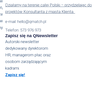
 w
Działamy na terenie całej Polski – przydzielając do
ń,
projektów Konsultanta z miasta Klienta.
że
ów
e-mail: hello@qmatch.pl
my
Telefon: 573 976 973
Zapisz się na QNewsletter
Autorski newsletter
dedykowany dyrektorom
HR, managerom płac oraz
osobom zarządzającym
kadrami.
Zapisz się!