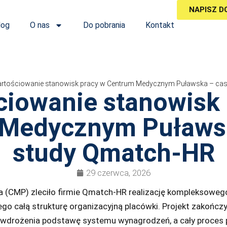
NAPISZ D
log
O nas
Do pobrania
Kontakt
rtościowanie stanowisk pracy w Centrum Medycznym Puławska – ca
ciowanie stanowisk 
Medycznym Puławs
study Qmatch-HR
29 czerwca, 2026
(CMP) zleciło firmie Qmatch-HR realizację kompleksoweg
o całą strukturę organizacyjną placówki. Projekt zakończył
 wdrożenia podstawę systemu wynagrodzeń, a cały proces p