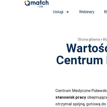
Przejdź
do
Usługi
Webinary
B
treści
Strona główna
»
Wa
Wartoś
Centrum 
Centrum Medyczne Puławska 
stanowisk pracy
obejmująceg
otrzymał spójną, gotową do