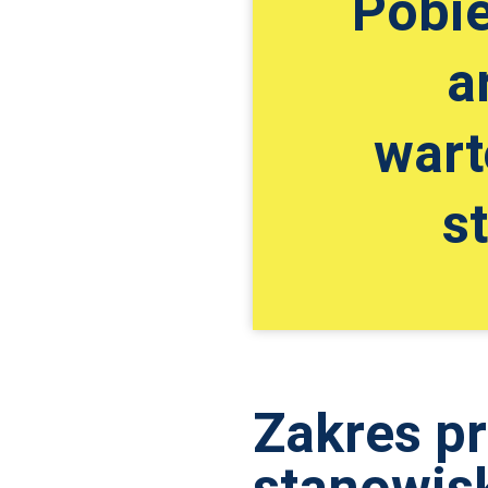
Pobi
a
wart
s
Zakres p
stanowis