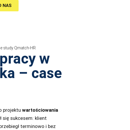
O NAS
se study Qmatch-HR
pracy w
ka – case
o projektu
wartościowania
 się sukcesem: klient
rzebiegł terminowo i bez