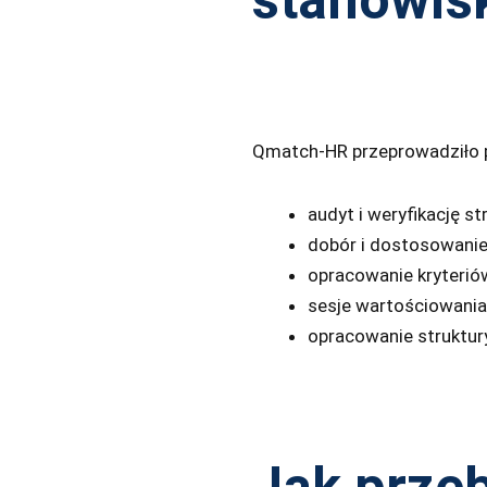
Qmatch-HR przeprowadziło pr
audyt i weryfikację st
dobór i dostosowanie
opracowanie kryterió
sesje wartościowania 
opracowanie struktur
Jak przeb