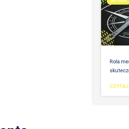
ARTYKUŁ
Rola me
skuteczn
CZYTAJ 