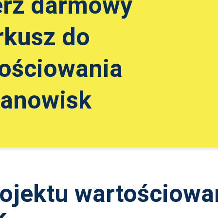
erz darmowy
rkusz do
ościowania
tanowisk
rojektu wartościowa
k