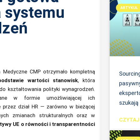
 systemu
ARTYKUŁ
dzeń
um Medyczne
CMP
otrzymało kompletną
Sourcin
odstawie wartości stanowisk
, która
pasywny
o kształtowania polityki wynagrodzeń.
ekspertó
ane w formie umożliwiającej ich
szukają
e przez dział HR — zarówno w bieżącej
anych zmianach strukturalnych oraz w
CZYTAJ 
tywy UE o równości i transparentności