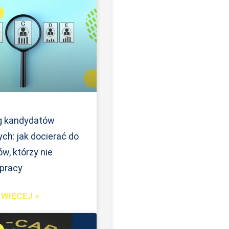
g kandydatów
ch: jak docierać do
w, którzy nie
 pracy
WIĘCEJ »