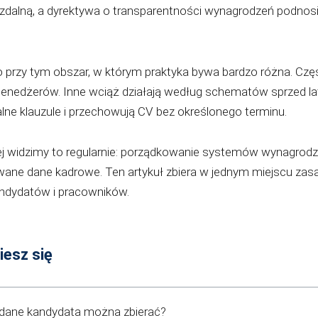
 zdalną, a dyrektywa o transparentności wynagrodzeń podnos
to przy tym obszar, w którym praktyka bywa bardzo różna. Czę
enedżerów. Inne wciąż działają według schematów sprzed lat:
alne klauzule i przechowują CV bez określonego terminu.
ej widzimy to regularnie: porządkowanie systemów wynagrod
ane dane kadrowe. Ten artykuł zbiera w jednym miejscu zasa
andydatów i pracowników.
iesz się
e dane kandydata można zbierać?