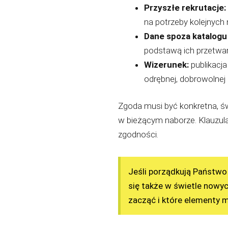
Przyszłe rekrutacje:
na potrzeby kolejnych
Dane spoza katalog
podstawą ich przetwar
Wizerunek:
publikacj
odrębnej, dobrowolnej 
Zgoda musi być konkretna, św
w bieżącym naborze. Klauzula 
zgodności.
Jeśli porządkują Państwo
się także w świetle nowy
zacząć i które elementy 