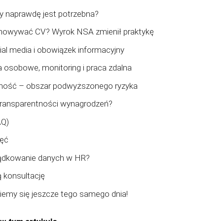
y naprawdę jest potrzebna?
howywać CV? Wyrok NSA zmienił praktykę
ial media i obowiązek informacyjny
 osobowe, monitoring i praca zdalna
alność – obszar podwyższonego ryzyka
transparentności wynagrodzeń?
AQ)
jęć
ądkowanie danych w HR?
konsultację
iemy się jeszcze tego samego dnia!