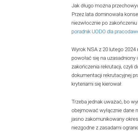
Jak długo można przechowyw
Przez lata dominowała konser
niezwłocznie po zakończeniu r
poradnik UODO dla pracoda
Wyrok NSA z 20 lutego 2024 r
powołać się na uzasadniony in
zakończenia rekrutacji, czyl
dokumentacji rekrutacyjnej p
kryteriami się kierował.
Trzeba jednak uważać, bo wy
obejmować wyłącznie dane n
jasno zakomunikowany okres p
niezgodne z zasadami ogranicz