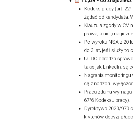
TL;DR - co znajdziesz
Kodeks pracy (art. 22
żądać od kandydata. 
Klauzula zgody w CV ni
prawa, a nie „magiczn
Po wyroku NSA z 20 l
do 3 lat, jeśli służy t
UODO odradza sprawdz
takie jak LinkedIn, są
Nagrania monitoringu
są z nadzoru wyłączon
Praca zdalna wymaga o
67²6 Kodeksu pracy).
Dyrektywa 2023/970 o 
kryteriów decyzji płac