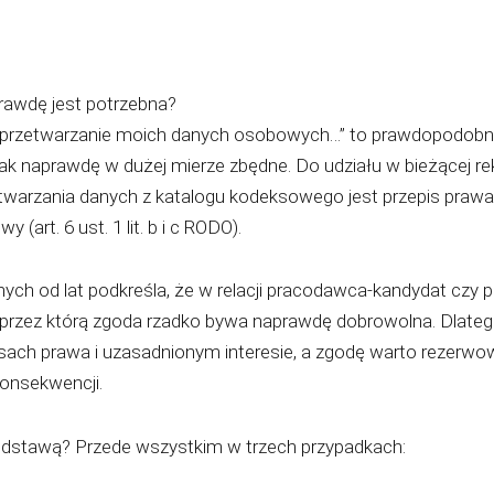
rawdę jest potrzebna?
przetwarzanie moich danych osobowych…” to prawdopodobni
I tak naprawdę w dużej mierze zbędne. Do udziału w bieżącej rek
warzania danych z katalogu kodeksowego jest przepis prawa 
(art. 6 ust. 1 lit. b i c RODO).
ych od lat podkreśla, że w relacji pracodawca-kandydat czy
 przez którą zgoda rzadko bywa naprawdę dobrowolna. Dlate
isach prawa i uzasadnionym interesie, a zgodę warto rezerwow
onsekwencji.
odstawą? Przede wszystkim w trzech przypadkach: