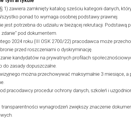
 w tym artykule
¹ § 1) zawiera zamknięty katalog sześciu kategorii danych, k
Wszystko ponad to wymaga osobnej podstawy prawnej.
e jest potrzebna do udziału w bieżącej rekrutacji. Podstawą p
e zdanie" pod dokumentem.
utego 2024 roku (III OSK 2700/22) pracodawca może przec
o obronie przed roszczeniami o dyskryminację.
anie kandydatów na prywatnych profilach społecznościowy
 co do zasady dopuszczalne.
 wizyjnego można przechowywać maksymalnie 3 miesiące, a 
e.
d pracodawcy procedur ochrony danych, szkoleń i uzgodniony
transparentności wynagrodzeń zwiększy znaczenie dokumentac
owych.