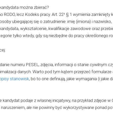
e kandydata można zbierać?
o RODO, lecz Kodeks pracy. Art. 22¹ § 1 wymienia zamknięty k
by ubiegającej się o zatrudnienie: imię (imiona) i nazwisko,
andydata, wykształcenie, kwalifikacje zawodowe oraz prze
ategorie tylko wtedy, gdy są niezbędne do pracy określonego ro
cej.
anie numeru PESEL, zdjęcia, informacji o stanie cywilnym czy
imalizacji danych. Warto pod tym kątem przejrzeć formularze a
opisy stanowisk
, bo to one definiują, jakie wymagania (i jakie d
 kandydat podaje z własnej inicjatywy, na przykład zdjęcie w
st naruszeniem, ale nie powinny być wykorzystywane ponad po