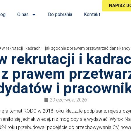
NAPISZ D
log
O nas
Do pobrania
Kontakt
w rekrutacji i kadrach – jak zgodnie z prawem przetwarzać dane kand
 rekrutacji i kadrac
 z prawem przetwar
dydatów i pracowni
29 czerwca, 2026
a temat RODO w 2018 roku: klauzule podpisane, rejestr czyn
ieniło się jednak więcej, niż mogłoby się wydawać. Wyrok N
2024 roku przebudował podejście do przechowywania CV, nowe