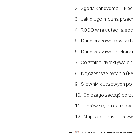
Zgoda kandydata – kied
Jak długo można przec
RODO w rekrutacji a soc
Dane pracowników: akta
Dane wrażliwe i niekar
Co zmieni dyrektywa o 
Najczęstsze pytania (F
Słownik kluczowych po
Od czego zacząć porz
Umów się na darmową 
Napisz do nas - odezw