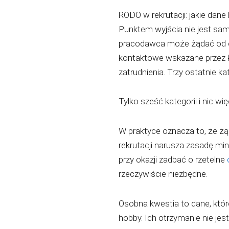
RODO w rekrutacji: jakie dan
Punktem wyjścia nie jest sam
pracodawca może żądać od oso
kontaktowe wskazane przez k
zatrudnienia. Trzy ostatnie k
Tylko sześć kategorii i nic wię
W praktyce oznacza to, że żąd
rekrutacji narusza zasadę min
przy okazji zadbać o rzetelne
rzeczywiście niezbędne.
Osobna kwestia to dane, które
hobby. Ich otrzymanie nie je