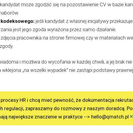
kandydat może zgodzić się na pozostawienie CV w bazie kand
 naborów.
u kodeksowego:
jeśli kandydat z własnej inicjatywy przekazu
zania jest jego zgoda wyrażona przez samo działanie.
a zdjęcia pracownika na stronie firmowej czy w materiałach
zgody.
iadoma i możliwa do wycofania w każdej chwili, a jej brak n
wklejona „na wszelki wypadek” nie zastąpi podstawy prawnej, 
 procesy HR i chcą mieć pewność, że dokumentacja rekrutac
ch regulacji, zapraszamy do rozmowy z naszym doradcą. P
×
mają największe znaczenie w praktyce --> hello@qmatch.pl