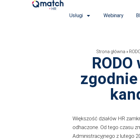
Przejdź
do
Usługi
Webinary
B
treści
Strona główna
»
RODO 
RODO w
zgodnie
kan
Większość działów HR zamknęł
odhaczone. Od tego czasu zm
Administracyjnego z lutego 