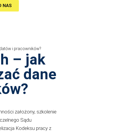
O NAS
ydatów i pracowników?
h – jak
zać dane
ków?
ności założony, szkolenie
aczelnego Sądu
lizacja Kodeksu pracy z