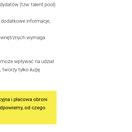
ydatów (tzw. talent pool)
je dodatkowe informacje,
 wewnętrznych wymaga
ie może wpływać na udział
tworzy tylko iluzję
yjna i płacowa obroni
odpowiemy, od czego