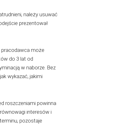
atrudnieni, należy usuwać
podejście prezentował
 że pracodawca może
tów do 3 lat od
ryminacją w naborze. Bez
jak wykazać, jakimi
zed roszczeniami powinna
równowagi interesów i
terminu, pozostaje