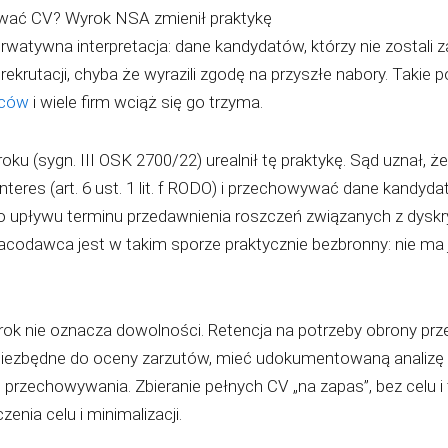
ać CV? Wyrok NSA zmienił praktykę
watywna interpretacja: dane kandydatów, którzy nie zostali z
ekrutacji, chyba że wyrazili zgodę na przyszłe nabory. Takie 
wców
i wiele firm wciąż się go trzyma.
oku (sygn. III OSK 2700/22) urealnił tę praktykę. Sąd uznał,
teres (art. 6 ust. 1 lit. f RODO) i przechowywać dane kandyda
i do upływu terminu przedawnienia roszczeń związanych z dysk
racodawca jest w takim sporze praktycznie bezbronny: nie ma 
rok nie oznacza dowolności. Retencja na potrzeby obrony pr
iezbędne do oceny zarzutów, mieć udokumentowaną analizę 
rzechowywania. Zbieranie pełnych CV „na zapas”, bez celu i 
enia celu i minimalizacji.