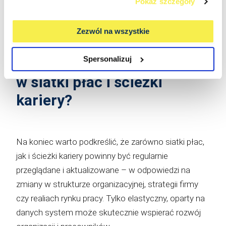
Pokaż szczegóły
rozwój kariery.
Zezwól na wszystkie
Spersonalizuj
Dlaczego warto inwestować
w siatki płac i ścieżki
kariery?
Na koniec warto podkreślić, że zarówno siatki płac,
jak i ścieżki kariery powinny być regularnie
przeglądane i aktualizowane – w odpowiedzi na
zmiany w strukturze organizacyjnej, strategii firmy
czy realiach rynku pracy. Tylko elastyczny, oparty na
danych system może skutecznie wspierać rozwój