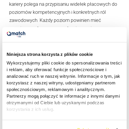
kariery polega na przypisaniu widełek płacowych do
poziomów kompetencyjnych i konkretnych ról
zawodowych. Każdy poziom powinien mieć
przypisany zakres wynagrodzenia oraz jasno
określone kryteria awansu i podwyżki. Dzięki temu
system staje się spójny, przejrzysty i motywujący –
pracownicy dokładnie wiedzą, co muszą osiągnąć,
Niniejsza strona korzysta z plików cookie
aby przejść na wyższy poziom i otrzymać wyższe
Wykorzystujemy pliki cookie do spersonalizowania treści
wynagrodzenie.
i reklam, aby oferować funkcje społecznościowe i
analizować ruch w naszej witrynie. Informacje o tym, jak
korzystasz z naszej witryny, udostępniamy partnerom
Ważnym elementem tego systemu są także
społecznościowym, reklamowym i analitycznym.
mechanizmy takie jak premie, podwyżki, dodatki
Partnerzy mogą połączyć te informacje z innymi danymi
rozwojowe czy benefity powiązane z osiąganiem
otrzymanymi od Ciebie lub uzyskanymi podczas
kolejnych etapów rozwoju zawodowego. To
korzystania z ich usług.
pozwala budować długofalowe zaangażowanie i
pokazuje pracownikom, że firma realnie wspiera ich