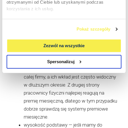
otrzymanymi od Ciebie lub uzyskanymi podczas
Określenie okresów premiowania
korzystania z ich usług.
Jak często ma być wypłacana premia? Miesięcznie,
kwartalnie, rocznie? To zależy od kilku czynników.
Pokaż szczegóły
stanowisko i poziom zaszeregowania —
najczęściej pracownicy na wyższych
Zezwól na wszystkie
szczeblach większą część premii mają
wypłacaną w dłuższych okresach. To
Spersonalizuj
dlatego, że mają istotniejszy wpływ na wyniki
całej firmy, a ich wkład jest często widoczny
w dłuższym okresie. Z drugiej strony
pracownicy fizyczni najlepiej reagują na
premię miesięczną, dlatego w tym przypadku
dobrze sprawdzą się systemy premiowe
miesięczne.
wysokość podstawy — jeśli mamy do