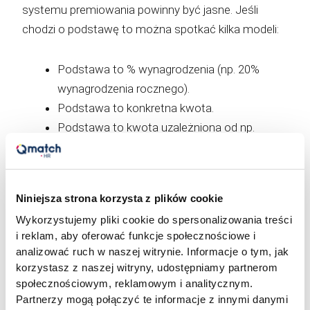
systemu premiowania powinny być jasne. Jeśli
chodzi o podstawę to można spotkać kilka modeli:
Podstawa to % wynagrodzenia (np. 20%
wynagrodzenia rocznego).
Podstawa to konkretna kwota.
Podstawa to kwota uzależniona od np.
wyniku firmy.
Podstawa to % budżetu premiowego
przewidzianego na cały dział czy zespół.
Niniejsza strona korzysta z plików cookie
Wykorzystujemy pliki cookie do spersonalizowania treści
Dobór podstawy zależy od specyfiki danej firmy czy
i reklam, aby oferować funkcje społecznościowe i
zespołu. Zawsze bezpiecznym rozwiązaniem jest
analizować ruch w naszej witrynie. Informacje o tym, jak
opcja pierwsza. Dobre praktyki sugerują, że nie
korzystasz z naszej witryny, udostępniamy partnerom
powinno być to mniej niż 10% wynagrodzenia.
społecznościowym, reklamowym i analitycznym.
Partnerzy mogą połączyć te informacje z innymi danymi