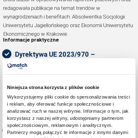
redagowała publikacje na temat trendów w
wynagrodzeniach i benefitach. Absolwentka Socjologii
Uniwersytetu Jagiellońskiego oraz Ekonomii Uniwersytetu
Ekonomicznego w Krakowie.
Informacje praktyczne
Dyrektywa UE 2023/970 –
podstawowe informacje
Czym zajmuje się dyrektywa?
Kogo dotyczy?
Niniejsza strona korzysta z plików cookie
Jakie są kluczowe terminy?
Jakie obszary obejmuje?
Wykorzystujemy pliki cookie do spersonalizowania treści
i reklam, aby oferować funkcje społecznościowe i
Jaki jest status procesu legislacyjnego w
analizować ruch w naszej witrynie. Informacje o tym, jak
Polsce?
korzystasz z naszej witryny, udostępniamy partnerom
społecznościowym, reklamowym i analitycznym.
Nowe obowiązki pracodawcy
Partnerzy mogą połączyć te informacje z innymi danymi