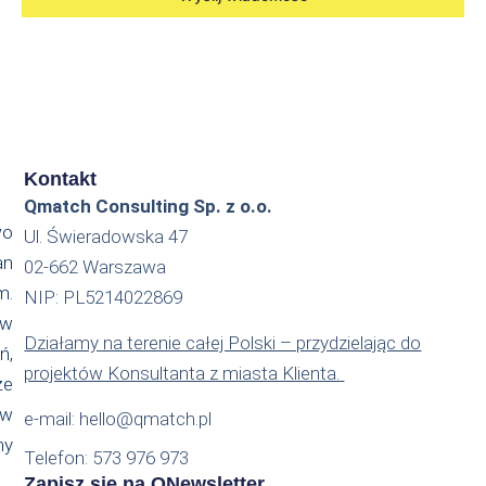
Kontakt
Qmatch Consulting Sp. z o.o.
wo
Ul. Świeradowska 47
an
02-662 Warszawa
m.
NIP: PL5214022869
 w
Działamy na terenie całej Polski – przydzielając do
ń,
projektów Konsultanta z miasta Klienta.
że
ów
e-mail: hello@qmatch.pl
my
Telefon: 573 976 973
Zapisz się na QNewsletter