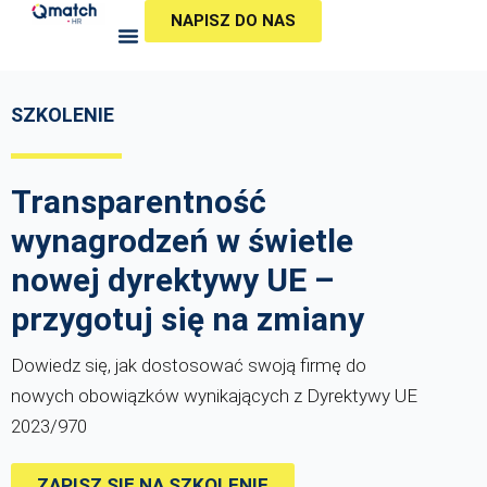
Przejdź
NAPISZ DO NAS
do
treści
SZKOLENIE
Transparentność
wynagrodzeń w świetle
nowej dyrektywy UE –
przygotuj się na zmiany
Dowiedz się, jak dostosować swoją firmę do
nowych obowiązków wynikających z Dyrektywy UE
2023/970
ZAPISZ SIĘ NA SZKOLENIE