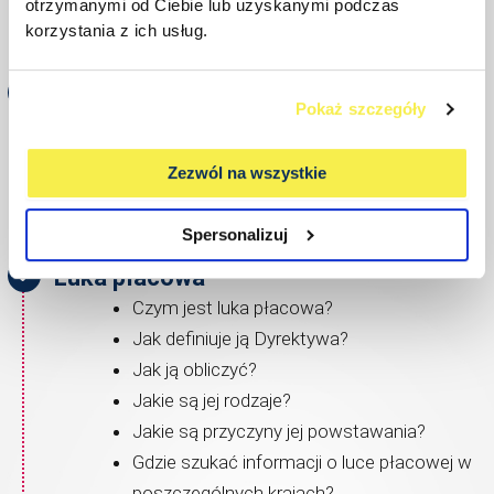
Prawo pracowników do informacji
otrzymanymi od Ciebie lub uzyskanymi podczas
korzystania z ich usług.
Prawo kandydatów do informacji
Transparentny system wynagrodzeń
Pokaż szczegóły
Określenie jasnych kryteriów
wynagradzania i premiowania
Zezwól na wszystkie
Ustalanie zasad komunikacji
Transparentne opisy stanowisk
Spersonalizuj
Luka płacowa
Czym jest luka płacowa?
Jak definiuje ją Dyrektywa?
Jak ją obliczyć?
Jakie są jej rodzaje?
Jakie są przyczyny jej powstawania?
Gdzie szukać informacji o luce płacowej w
poszczególnych krajach?