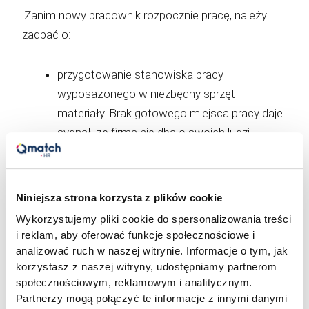
.Zanim nowy pracownik rozpocznie pracę, należy
zadbać o:
przygotowanie stanowiska pracy —
wyposażonego w niezbędny sprzęt i
materiały. Brak gotowego miejsca pracy daje
sygnał, że firma nie dba o swoich ludzi
dostępy do systemów i narzędzi — e-mail,
systemy CRM, ERP, programy
Niniejsza strona korzysta z plików cookie
specjalistyczne powinny być już aktywne
Wykorzystujemy pliki cookie do spersonalizowania treści
i reklam, aby oferować funkcje społecznościowe i
przekazanie materiałów informacyjnych — w
analizować ruch w naszej witrynie. Informacje o tym, jak
korzystasz z naszej witryny, udostępniamy partnerom
formie e-maila lub na platformie, dzięki czemu
społecznościowym, reklamowym i analitycznym.
nowy pracownik może zacząć zapoznawać
Partnerzy mogą połączyć te informacje z innymi danymi
się z firmą jeszcze przed pierwszym dniem