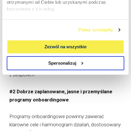
otrzymanymi od Ciebie lub uzyskanymi podczas
korzystania z ich usług.
powiadomienie zespołu — wszyscy powinni
wiedzieć o nowej osobie, by ułatwić jej
Pokaż szczegóły
integrację i wsparcie.
Zezwól na wszystkie
Takie działania są kluczowe dla skutecznych
przygotowań do onboardingu, ponieważ stanowią
Spersonalizuj
fundament dobrego pierwszego wrażenia i integracji
z zespołem
#2 Dobrze zaplanowane, jasne i przemyślane
programy onboardingowe
Programy onboardingowe powinny zawierać
klarowne cele i harmonogram działań, dostosowany