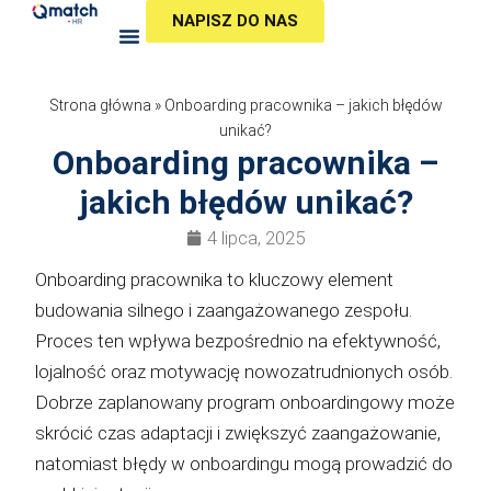
Przejdź
NAPISZ DO NAS
do
treści
Strona główna
»
Onboarding pracownika – jakich błędów
unikać?
Onboarding pracownika –
jakich błędów unikać?
4 lipca, 2025
Onboarding pracownika to kluczowy element
budowania silnego i zaangażowanego zespołu.
Proces ten wpływa bezpośrednio na efektywność,
lojalność oraz motywację nowozatrudnionych osób.
Dobrze zaplanowany program onboardingowy może
skrócić czas adaptacji i zwiększyć zaangażowanie,
natomiast błędy w onboardingu mogą prowadzić do