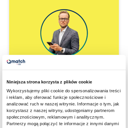
Tomasz Pietrzak
+48 573 976 973
Niniejsza strona korzysta z plików cookie
Wykorzystujemy pliki cookie do spersonalizowania treści
HELLO@QMATCH.PL
i reklam, aby oferować funkcje społecznościowe i
analizować ruch w naszej witrynie. Informacje o tym, jak
korzystasz z naszej witryny, udostępniamy partnerom
społecznościowym, reklamowym i analitycznym.
4. Zróżnicowanie prowizji
Partnerzy mogą połączyć te informacje z innymi danymi