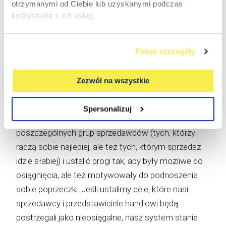
otrzymanymi od Ciebie lub uzyskanymi podczas
korzystania z ich usług.
Niekiedy warto zastosować różną prowizję zależnie
od grupy towarowej czy kanału sprzedaży. Można
Pokaż szczegóły
także zaproponować wyższe prowizje w przypadku
nowych klientów czy nowych towarów w ofercie.
Zezwól na wszystkie
Przy ustalaniu składowych prowizji oraz jej progów
Spersonalizuj
warto wziąć pod uwagę możliwości
poszczególnych grup sprzedawców (tych, którzy
radzą sobie najlepiej, ale też tych, którym sprzedaż
idzie słabiej) i ustalić progi tak, aby były możliwe do
osiągnięcia, ale też motywowały do podnoszenia
sobie poprzeczki. Jeśli ustalimy cele, które nasi
sprzedawcy i przedstawiciele handlowi będą
postrzegali jako nieosiągalne, nasz system stanie