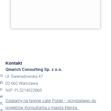
Kontakt
Qmatch Consulting Sp. z o.o.
wo
Ul. Świeradowska 47
an
02-662 Warszawa
m.
NIP: PL5214022869
 w
Działamy na terenie całej Polski – przydzielając do
ń,
projektów Konsultanta z miasta Klienta.
że