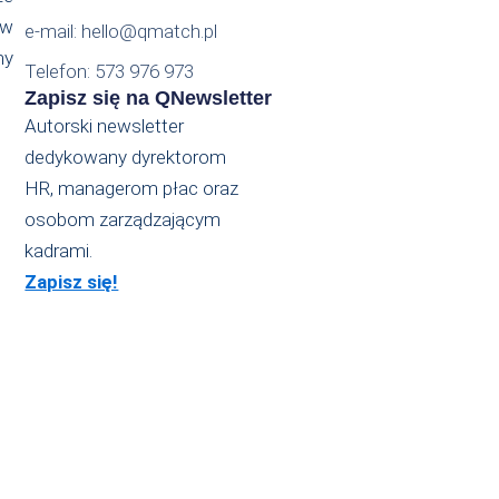
ów
e-mail: hello@qmatch.pl
my
Telefon: 573 976 973
Zapisz się na QNewsletter
Autorski newsletter
dedykowany dyrektorom
HR, managerom płac oraz
osobom zarządzającym
kadrami.
Zapisz się!