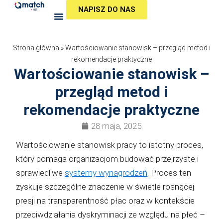
Przejdź
NAPISZ DO NAS
do
treści
Strona główna
»
Wartościowanie stanowisk – przegląd metod i
rekomendacje praktyczne
Wartościowanie stanowisk –
przegląd metod i
rekomendacje praktyczne
28 maja, 2025
Wartościowanie stanowisk pracy to istotny proces,
który pomaga organizacjom budować przejrzyste i
sprawiedliwe
systemy wynagrodzeń
. Proces ten
zyskuje szczególne znaczenie w świetle rosnącej
presji na transparentność płac oraz w kontekście
przeciwdziałania dyskryminacji ze względu na płeć –