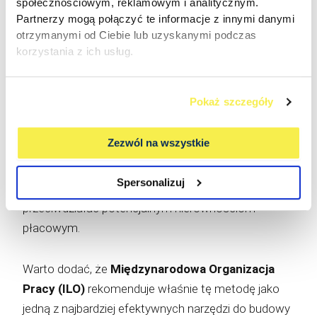
społecznościowym, reklamowym i analitycznym.
pełni odpowiada na
założenia Dyrektywy UE
Partnerzy mogą połączyć te informacje z innymi danymi
2023/970
, która kładzie nacisk na przejrzystość i
otrzymanymi od Ciebie lub uzyskanymi podczas
równość wynagrodzeń.
korzystania z ich usług.
Jej największą przewagą jest
wysoki poziom
Pokaż szczegóły
obiektywizmu
– pozwala na precyzyjne
porównywanie stanowisk w oparciu o jasno
Zezwól na wszystkie
zdefiniowane i mierzalne kryteria. Dzięki temu
organizacje mogą nie tylko sprawiedliwie ustalać
Spersonalizuj
poziomy wynagrodzeń, ale też skutecznie
przeciwdziałać potencjalnym nierównościom
płacowym.
Warto dodać, że
Międzynarodowa Organizacja
Pracy (ILO)
rekomenduje właśnie tę metodę jako
jedną z najbardziej efektywnych narzędzi do budowy