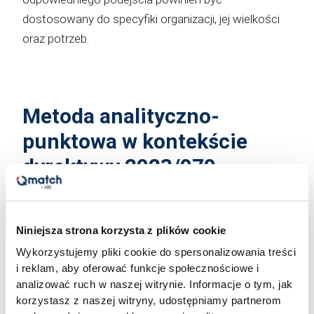
dostosowany do specyfiki organizacji, jej wielkości
oraz potrzeb.
Metoda analityczno-
punktowa w kontekście
dyrektywy 2023/970
Spośród wszystkich dostępnych podejść to właśnie
Niniejsza strona korzysta z plików cookie
metoda analityczno-punktowa szczególnie wyróżnia
Wykorzystujemy pliki cookie do spersonalizowania treści
się pod względem zgodności z aktualnymi
i reklam, aby oferować funkcje społecznościowe i
wymogami prawnymi i standardami
analizować ruch w naszej witrynie. Informacje o tym, jak
korzystasz z naszej witryny, udostępniamy partnerom
równościowymi. Jako jedna z nielicznych metod w