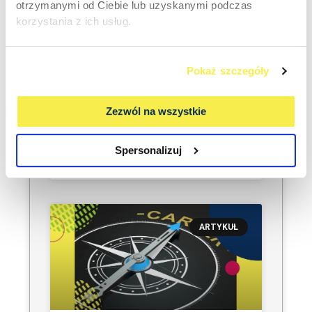
otrzymanymi od Ciebie lub uzyskanymi podczas
korzystania z ich usług.
Sourcing kandydatów
Pokaż szczegóły
pasywnych: jak docierać do
ekspertów, którzy nie szukają
Zezwól na wszystkie
pracy
Spersonalizuj
CZYTAJ WIĘCEJ »
ARTYKUŁ