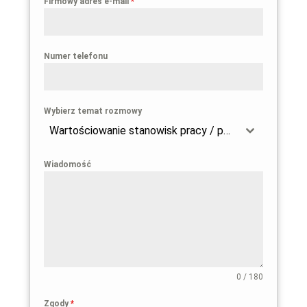
Firmowy adres e-mail
*
Numer telefonu
Wybierz temat rozmowy
Wartościowanie stanowisk pracy / przygotowanie firmy do wdrożenia dyrektywy 2023/970
Wiadomość
0 / 180
Zgody
*