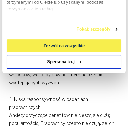
otrzymanymi od Ciebie lub uzyskanymi podczas
Wyzwania w analizie benefitów — o czym warto
korzystania z ich usług.
pamiętać
Analiza skuteczności benefitów jest niezbędna, ale
niekiedy napotyka na pewne bariery. Mierzenie
Pokaż szczegóły
efektywności świadczeń pozapłacowych nie jest
procesem łatwym, ponieważ wymaga łączenia
Zezwól na wszystkie
danych ilościowych, jakościowych, finansowych
oraz informacji pochodzących z wielu działów. Aby
Spersonalizuj
uniknąć błędów i nie wyciągać pochopnych
wniosków, warto być świadomym najczęściej
występujących wyzwań.
1. Niska responsywność w badaniach
pracowniczych
Ankiety dotyczące benefitów nie cieszą się dużą
popularnością. Pracownicy często nie czują, że ich