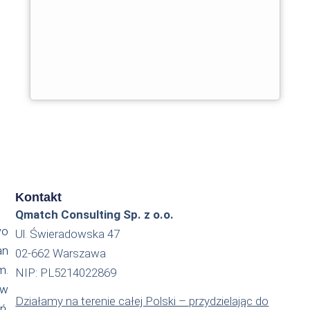
Kontakt
Qmatch Consulting Sp. z o.o.
wo
Ul. Świeradowska 47
an
02-662 Warszawa
m.
NIP: PL5214022869
 w
Działamy na terenie całej Polski – przydzielając do
ń,