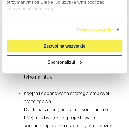
otrzymanymi od Ciebie lub uzyskanymi podczas
Współpraca z zewnętrznym doradcą HR przynosi
korzystania z ich usług.
firmie szereg konkretnych, mierzalnych i
długofalowych korzyści:
Pokaż szczegóły
obiektywna diagnoza i uporządkowanie
działań
Zezwól na wszystkie
Doradca patrzy na firmę z zewnątrz, co
pozwala zidentyfikować realne wyzwania i
Spersonalizuj
zbudować strategię opartą na danych, a nie
tylko na intuicji.
spójna i dopasowana strategia employer
brandingowa
Dzięki badaniom, benchmarkom i analizie
EVP, możliwe jest zaprojektowanie
komunikacji i działań, które są realistyczne i