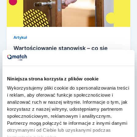
Artykuł
Wartościowanie stanowisk – co się
dzieje, gdy robi je tylko HR?
konrad rozwarski
/
25 lutego, 2026
Dyrektywa UE 2023/970 dotycząca
Niniejsza strona korzysta z plików cookie
transparentności wynagrodzeń oraz projektowane
Wykorzystujemy pliki cookie do spersonalizowania treści
przepisy krajowe nie pozostawiają złudzeń.
i reklam, aby oferować funkcje społecznościowe i
Organizacje będą musiały wykazać, że ich system
analizować ruch w naszej witrynie. Informacje o tym, jak
[…]
korzystasz z naszej witryny, udostępniamy partnerom
społecznościowym, reklamowym i analitycznym.
Partnerzy mogą połączyć te informacje z innymi danymi
otrzymanymi od Ciebie lub uzyskanymi podczas