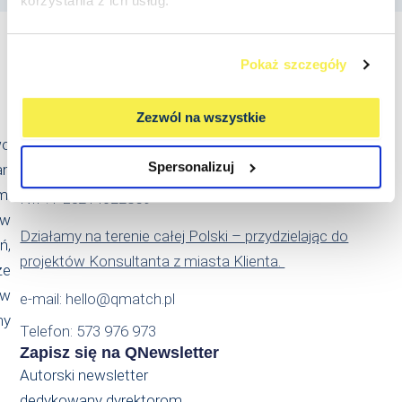
korzystania z ich usług.
Pokaż szczegóły
Kontakt
Zezwól na wszystkie
Qmatch Consulting Sp. z o.o.
wo
Ul. Świeradowska 47
Spersonalizuj
an
02-662 Warszawa
m.
NIP: PL5214022869
 w
Działamy na terenie całej Polski – przydzielając do
ń,
projektów Konsultanta z miasta Klienta.
że
ów
e-mail: hello@qmatch.pl
my
Telefon: 573 976 973
Zapisz się na QNewsletter
Autorski newsletter
dedykowany dyrektorom