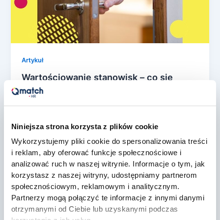
Artykuł
Wartościowanie stanowisk – co się
dzieje, gdy robi je tylko HR?
konrad rozwarski
/
25 lutego, 2026
Dyrektywa UE 2023/970 dotycząca
Niniejsza strona korzysta z plików cookie
transparentności wynagrodzeń oraz projektowane
Wykorzystujemy pliki cookie do spersonalizowania treści
przepisy krajowe nie pozostawiają złudzeń.
i reklam, aby oferować funkcje społecznościowe i
Organizacje będą musiały wykazać, że ich system
analizować ruch w naszej witrynie. Informacje o tym, jak
[…]
korzystasz z naszej witryny, udostępniamy partnerom
społecznościowym, reklamowym i analitycznym.
Partnerzy mogą połączyć te informacje z innymi danymi
otrzymanymi od Ciebie lub uzyskanymi podczas