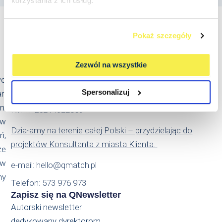
korzystania z ich usług.
Pokaż szczegóły
Kontakt
Zezwól na wszystkie
Qmatch Consulting Sp. z o.o.
wo
Ul. Świeradowska 47
Spersonalizuj
an
02-662 Warszawa
m.
NIP: PL5214022869
 w
Działamy na terenie całej Polski – przydzielając do
ń,
projektów Konsultanta z miasta Klienta.
że
ów
e-mail: hello@qmatch.pl
my
Telefon: 573 976 973
Zapisz się na QNewsletter
Autorski newsletter
dedykowany dyrektorom