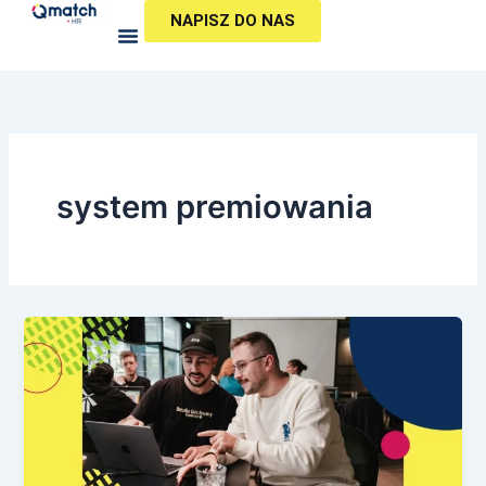
Przejdź
NAPISZ DO NAS
do
treści
system premiowania