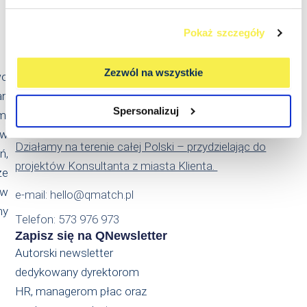
Pokaż szczegóły
Kontakt
Qmatch Consulting Sp. z o.o.
Zezwól na wszystkie
wo
Ul. Świeradowska 47
an
02-662 Warszawa
Spersonalizuj
m.
NIP: PL5214022869
 w
Działamy na terenie całej Polski – przydzielając do
ń,
projektów Konsultanta z miasta Klienta.
że
ów
e-mail: hello@qmatch.pl
my
Telefon: 573 976 973
Zapisz się na QNewsletter
Autorski newsletter
dedykowany dyrektorom
HR, managerom płac oraz