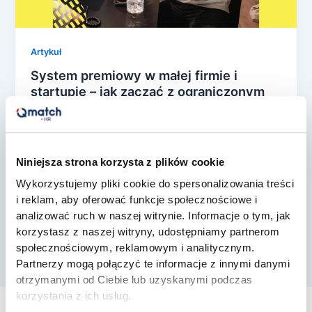
Artykuł
System premiowy w małej firmie i
startupie – jak zacząć z ograniczonym
budżetem?
konrad rozwarski
/
13 maja, 2026
W rosnącej firmie i w startupie premia jest
Niniejsza strona korzysta z plików cookie
narzędziem o podwójnym ostrzu. Z jednej strony
Wykorzystujemy pliki cookie do spersonalizowania treści
pracownicy w polskich badaniach jednoznacznie
i reklam, aby oferować funkcje społecznościowe i
[…]
analizować ruch w naszej witrynie. Informacje o tym, jak
korzystasz z naszej witryny, udostępniamy partnerom
społecznościowym, reklamowym i analitycznym.
Partnerzy mogą połączyć te informacje z innymi danymi
otrzymanymi od Ciebie lub uzyskanymi podczas
korzystania z ich usług.