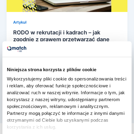
Artykuł
RODO w rekrutacji i kadrach – jak
zgodnie z prawem przetwarzać dane
kandydatów i pracowników?
konrad rozwarski
/
29 czerwca, 2026
Większość działów HR zamknęła temat RODO w
Niniejsza strona korzysta z plików cookie
2018 roku: klauzule podpisane, rejestr czynności
Wykorzystujemy pliki cookie do spersonalizowania treści
założony, szkolenie odhaczone. Od tego czasu
i reklam, aby oferować funkcje społecznościowe i
zmieniło […]
analizować ruch w naszej witrynie. Informacje o tym, jak
korzystasz z naszej witryny, udostępniamy partnerom
społecznościowym, reklamowym i analitycznym.
Partnerzy mogą połączyć te informacje z innymi danymi
otrzymanymi od Ciebie lub uzyskanymi podczas
korzystania z ich usług.