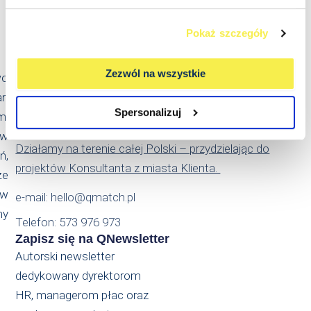
Pokaż szczegóły
Kontakt
Qmatch Consulting Sp. z o.o.
Zezwól na wszystkie
wo
Ul. Świeradowska 47
an
02-662 Warszawa
Spersonalizuj
m.
NIP: PL5214022869
 w
Działamy na terenie całej Polski – przydzielając do
ń,
projektów Konsultanta z miasta Klienta.
że
ów
e-mail: hello@qmatch.pl
my
Telefon: 573 976 973
Zapisz się na QNewsletter
Autorski newsletter
dedykowany dyrektorom
HR, managerom płac oraz