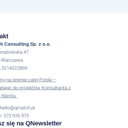
akt
 Consulting Sp. z o.o.
ieradowska 47
2 Warszawa
PL5214022869
y na terenie całej Polski –
ielając do projektów Konsultanta z
 Klienta.
: hello@qmatch.pl
n: 573 976 973
sz się na QNewsletter