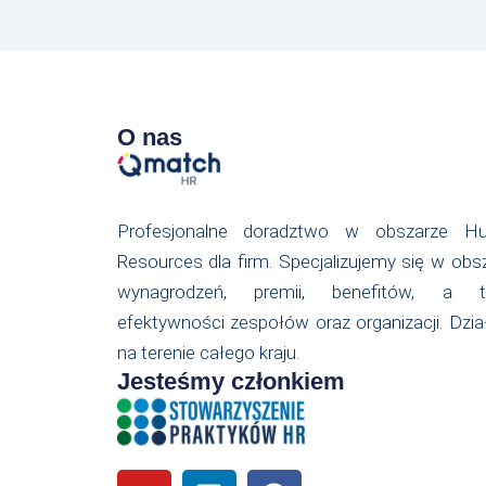
O nas
Profesjonalne doradztwo w obszarze H
Resources dla firm. Specjalizujemy się w obs
wynagrodzeń, premii, benefitów, a t
efektywności zespołów oraz organizacji. Dzi
na terenie całego kraju.
Jesteśmy członkiem
Y
L
F