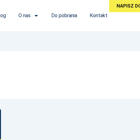
NAPISZ D
log
O nas
Do pobrania
Kontakt