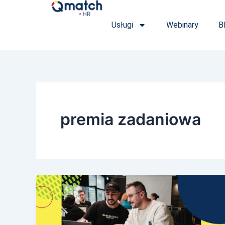
Przejdź
do
Usługi
Webinary
B
treści
premia zadaniowa