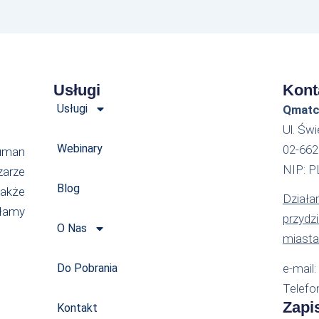
Usługi
Kont
Usługi
Qmatch
Ul. Św
Webinary
02-66
uman
NIP: 
zarze
Blog
akże
Działam
ałamy
przydz
O Nas
miasta
Do Pobrania
e-mail
Telefo
Zapi
Kontakt