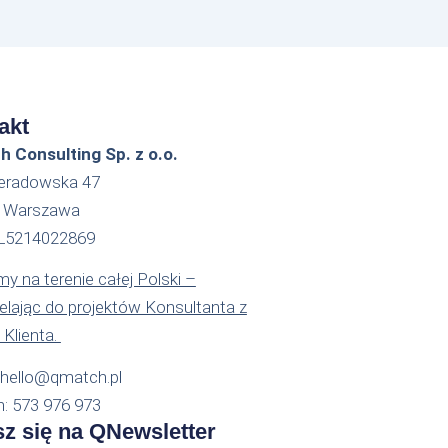
akt
 Consulting Sp. z o.o.
ieradowska 47
2 Warszawa
PL5214022869
y na terenie całej Polski –
ielając do projektów Konsultanta z
 Klienta.
: hello@qmatch.pl
n: 573 976 973
sz się na QNewsletter