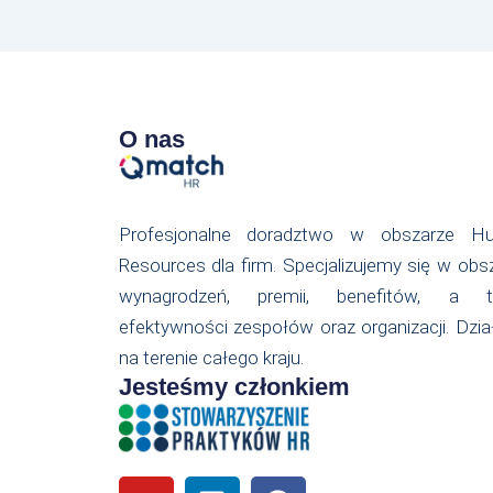
O nas
Profesjonalne doradztwo w obszarze H
Resources dla firm. Specjalizujemy się w obs
wynagrodzeń, premii, benefitów, a t
efektywności zespołów oraz organizacji. Dzi
na terenie całego kraju.
Jesteśmy członkiem
Y
L
F