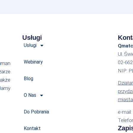
Usługi
Kont
Usługi
Qmatch
Ul. Św
Webinary
02-66
uman
NIP: 
zarze
Blog
akże
Działam
ałamy
przydz
O Nas
miasta
Do Pobrania
e-mail
Telefo
Zapi
Kontakt