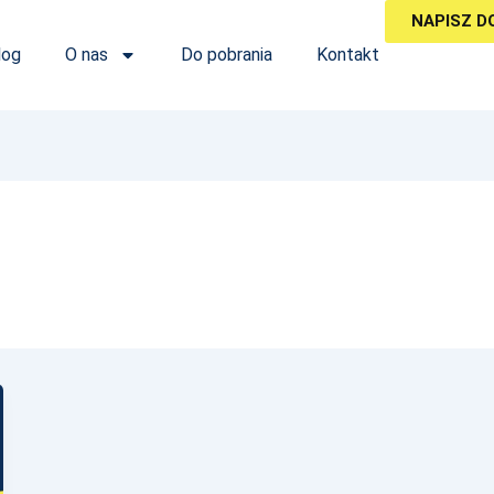
NAPISZ D
log
O nas
Do pobrania
Kontakt