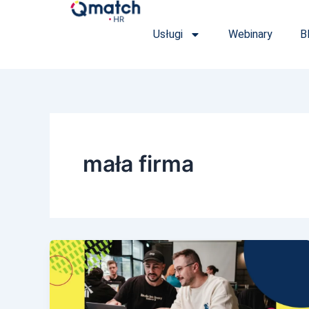
Przejdź
do
Usługi
Webinary
B
treści
mała firma