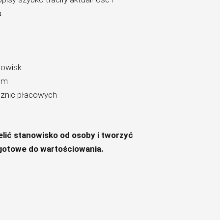
.
nowisk
em
óżnic płacowych
lić stanowisko od osoby i tworzyć
i gotowe do wartościowania.