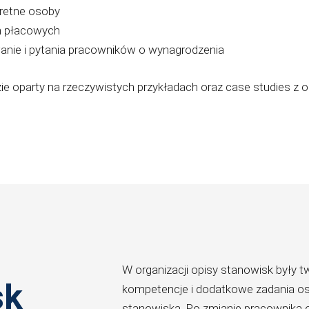
kretne osoby
h płacowych
anie i pytania pracowników o wynagrodzenia
ie oparty na rzeczywistych przykładach oraz case studies z or
W organizacji opisy stanowisk były 
sk
kompetencje i dodatkowe zadania os
stanowiska. Po zmianie pracownika op