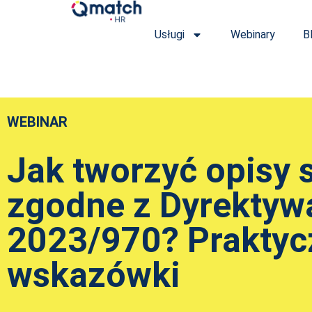
Przejdź
do
Usługi
Webinary
B
treści
WEBINAR
Jak tworzyć opisy 
zgodne z Dyrektyw
2023/970? Praktyc
wskazówki