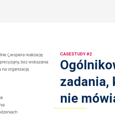
CASESTUDY #2
ie („wspiera realizację
Ogólnikow
eprecyzyjny, bez wskazania
 na organizację.
zadania, 
nie mówi
sk
nia
odzeniach