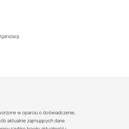
ganizacji.
tworzone w oparciu o doświadczenie,
ób aktualnie zajmujących dane
isy szybko traciły aktualność i