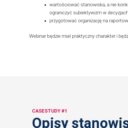
wartościować stanowiska, a nie kon
ograniczyć subiektywizm w decyzjac
przygotować organizację na raportow
Webinar będzie miał praktyczny charakter i będz
CASESTUDY #1
Opisy stanowi