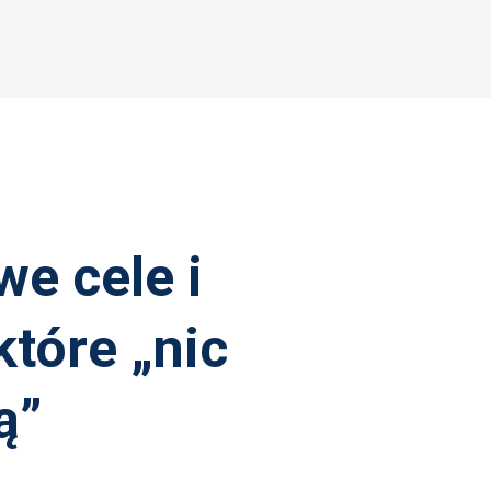
e cele i
które „nic
ą”