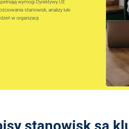
 spełniają wymogi Dyrektywy UE
ściowania stanowisk, analizy luki
zeń w organizacji.
isy stanowisk są k