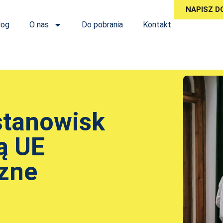
NAPISZ D
log
O nas
Do pobrania
Kontakt
stanowisk
ą UE
zne