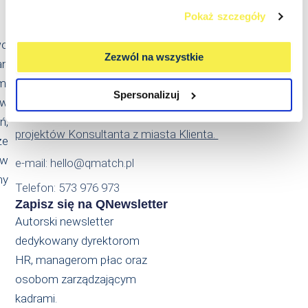
Kontakt
Pokaż szczegóły
Qmatch Consulting Sp. z o.o.
wo
Ul. Świeradowska 47
Zezwól na wszystkie
an
02-662 Warszawa
m.
NIP: PL5214022869
Spersonalizuj
 w
Działamy na terenie całej Polski – przydzielając do
ń,
projektów Konsultanta z miasta Klienta.
że
ów
e-mail: hello@qmatch.pl
my
Telefon: 573 976 973
Zapisz się na QNewsletter
Autorski newsletter
dedykowany dyrektorom
HR, managerom płac oraz
osobom zarządzającym
kadrami.