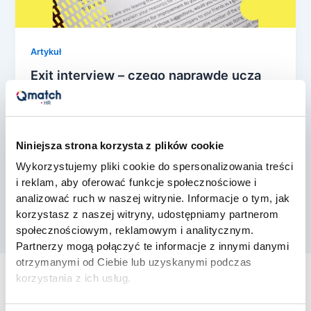
Artykuł
Exit interview – czego naprawdę uczą
Cię odejścia pracowników?
konrad rozwarski
/
18 maja, 2026
91% firm z listy Fortune 500 prowadzi rozmowy
Niniejsza strona korzysta z plików cookie
końcowe z odchodzącymi pracownikami. W Polsce
Wykorzystujemy pliki cookie do spersonalizowania treści
robi to około 70% średnich i […]
i reklam, aby oferować funkcje społecznościowe i
analizować ruch w naszej witrynie. Informacje o tym, jak
korzystasz z naszej witryny, udostępniamy partnerom
społecznościowym, reklamowym i analitycznym.
Partnerzy mogą połączyć te informacje z innymi danymi
otrzymanymi od Ciebie lub uzyskanymi podczas
korzystania z ich usług.