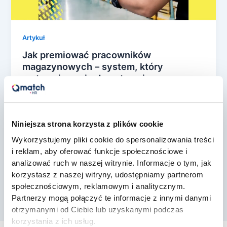
Artykuł
Jak premiować pracowników
magazynowych – system, który
motywuje, a nie demotywuje
konrad rozwarski
/
25 maja, 2026
Premiowanie pracowników magazynowych
pozostaje jednym z bardziej niedoszacowanych
Niniejsza strona korzysta z plików cookie
tematów w polityce wynagrodzeń firm
Wykorzystujemy pliki cookie do spersonalizowania treści
logistycznych i produkcyjno-magazynowych. Z
i reklam, aby oferować funkcje społecznościowe i
naszej praktyki projektowej […]
analizować ruch w naszej witrynie. Informacje o tym, jak
korzystasz z naszej witryny, udostępniamy partnerom
społecznościowym, reklamowym i analitycznym.
Partnerzy mogą połączyć te informacje z innymi danymi
otrzymanymi od Ciebie lub uzyskanymi podczas
korzystania z ich usług.