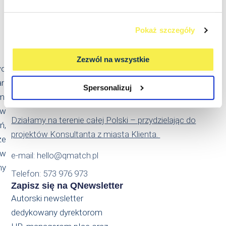
Pokaż szczegóły
Kontakt
Qmatch Consulting Sp. z o.o.
Zezwól na wszystkie
wo
Ul. Świeradowska 47
an
02-662 Warszawa
Spersonalizuj
m.
NIP: PL5214022869
 w
Działamy na terenie całej Polski – przydzielając do
ń,
projektów Konsultanta z miasta Klienta.
że
ów
e-mail: hello@qmatch.pl
my
Telefon: 573 976 973
Zapisz się na QNewsletter
Autorski newsletter
dedykowany dyrektorom