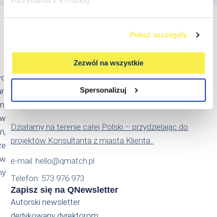
korzystania z ich usług.
Pokaż szczegóły
Kontakt
Zezwól na wszystkie
Qmatch Consulting Sp. z o.o.
wo
Ul. Świeradowska 47
Spersonalizuj
an
02-662 Warszawa
m.
NIP: PL5214022869
 w
Działamy na terenie całej Polski – przydzielając do
ń,
projektów Konsultanta z miasta Klienta.
że
ów
e-mail: hello@qmatch.pl
my
Telefon: 573 976 973
Zapisz się na QNewsletter
Autorski newsletter
dedykowany dyrektorom