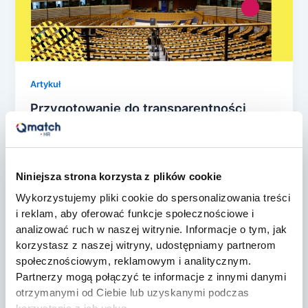
Artykuł
Przygotowanie do transparentności
wynagrodzeń: Nowe wskazówki
rządowe wprowadzają kluczowe zmiany
dla polskich firm (02.12.2025 r.)
Niniejsza strona korzysta z plików cookie
Tomasz Pietrzak
/
2 grudnia, 2025
Wykorzystujemy pliki cookie do spersonalizowania treści
W dniu 2 grudnia 2025 r. nastąpiło bardzo ważne
i reklam, aby oferować funkcje społecznościowe i
wydarzenie dla każdego pracodawcy – Ministerstwo
analizować ruch w naszej witrynie. Informacje o tym, jak
Rodziny, Pracy i Polityki Społecznej […]
korzystasz z naszej witryny, udostępniamy partnerom
społecznościowym, reklamowym i analitycznym.
Partnerzy mogą połączyć te informacje z innymi danymi
otrzymanymi od Ciebie lub uzyskanymi podczas