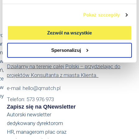
Pokaż szczegóły
Kontakt
Qmatch Consulting Sp. z o.o.
Zezwól na wszystkie
wo
Ul. Świeradowska 47
an
02-662 Warszawa
Spersonalizuj
m.
NIP: PL5214022869
 w
Działamy na terenie całej Polski – przydzielając do
ń,
projektów Konsultanta z miasta Klienta.
że
ów
e-mail: hello@qmatch.pl
my
Telefon: 573 976 973
Zapisz się na QNewsletter
Autorski newsletter
dedykowany dyrektorom
HR, managerom płac oraz