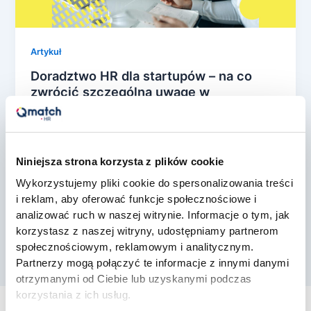
Artykuł
Doradztwo HR dla startupów – na co
zwrócić szczególną uwagę w
początkowej fazie rozwoju?
Tomasz Pietrzak
/
11 lipca, 2025
Budując startup, założyciele najczęściej koncentrują
Niniejsza strona korzysta z plików cookie
się na rozwijaniu produktu, technologii,
Wykorzystujemy pliki cookie do spersonalizowania treści
pozyskiwaniu klientów oraz zdobywaniu
i reklam, aby oferować funkcje społecznościowe i
finansowania. W natłoku tych priorytetów łatwo […]
analizować ruch w naszej witrynie. Informacje o tym, jak
korzystasz z naszej witryny, udostępniamy partnerom
społecznościowym, reklamowym i analitycznym.
Partnerzy mogą połączyć te informacje z innymi danymi
otrzymanymi od Ciebie lub uzyskanymi podczas
korzystania z ich usług.