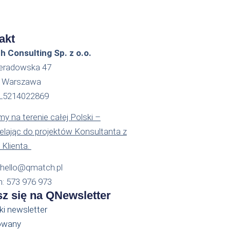
akt
 Consulting Sp. z o.o.
ieradowska 47
2 Warszawa
PL5214022869
y na terenie całej Polski –
ielając do projektów Konsultanta z
 Klienta.
: hello@qmatch.pl
n: 573 976 973
sz się na QNewsletter
ki newsletter
owany