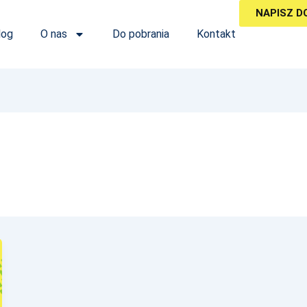
NAPISZ D
log
O nas
Do pobrania
Kontakt