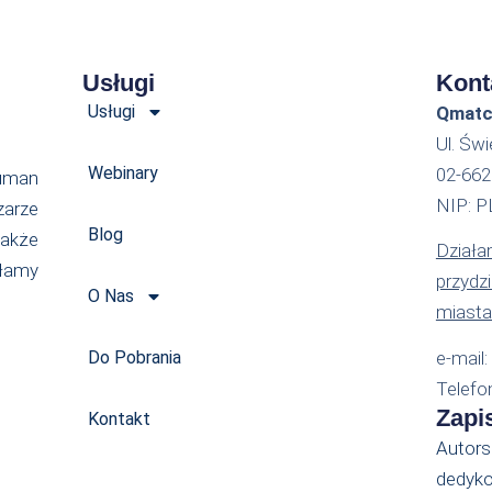
Usługi
Kont
Usługi
Qmatch
Ul. Św
Webinary
02-66
uman
NIP: 
zarze
Blog
akże
Działam
ałamy
przydz
O Nas
miasta
Do Pobrania
e-mail
Telefo
Zapi
Kontakt
Autors
dedyk