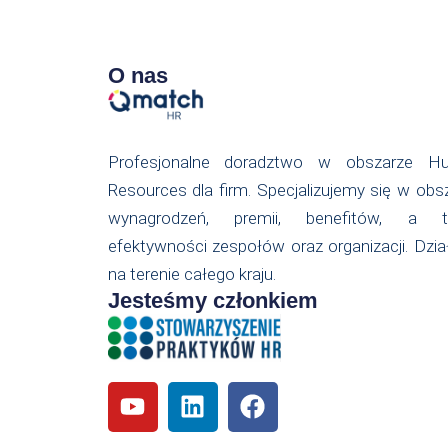
O nas
Profesjonalne doradztwo w obszarze H
Resources dla firm. Specjalizujemy się w obs
wynagrodzeń, premii, benefitów, a t
efektywności zespołów oraz organizacji. Dzi
na terenie całego kraju.
Jesteśmy członkiem
Y
L
F
o
i
a
u
n
c