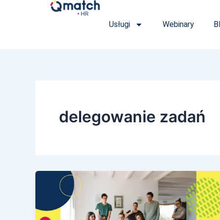
Przejdź
do
Usługi
Webinary
B
treści
delegowanie zadań