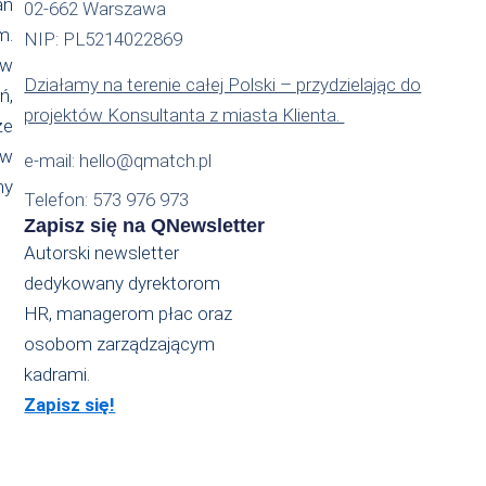
an
02-662 Warszawa
m.
NIP: PL5214022869
 w
Działamy na terenie całej Polski – przydzielając do
ń,
projektów Konsultanta z miasta Klienta.
że
ów
e-mail: hello@qmatch.pl
my
Telefon: 573 976 973
Zapisz się na QNewsletter
Autorski newsletter
dedykowany dyrektorom
HR, managerom płac oraz
osobom zarządzającym
kadrami.
Zapisz się!