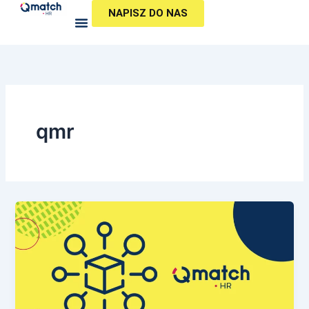
Przejdź
NAPISZ DO NAS
do
treści
qmr