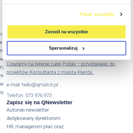
Pokaż szczegóły
Kontakt
Qmatch Consulting Sp. z o.o.
Zezwól na wszystkie
wo
Ul. Świeradowska 47
an
02-662 Warszawa
Spersonalizuj
m.
NIP: PL5214022869
 w
Działamy na terenie całej Polski – przydzielając do
ń,
projektów Konsultanta z miasta Klienta.
że
ów
e-mail: hello@qmatch.pl
my
Telefon: 573 976 973
Zapisz się na QNewsletter
Autorski newsletter
dedykowany dyrektorom
HR, managerom płac oraz