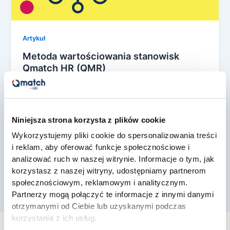
Artykuł
Metoda wartościowania stanowisk
Qmatch HR (QMR)
qmatchplrohr
/
1 lipca, 2025
Obecnie organizacje stoją przed wyzwaniem
zapewnienia sprawiedliwego i transparentnego
Niniejsza strona korzysta z plików cookie
systemu wynagrodzeń, który będzie zgodny z
Wykorzystujemy pliki cookie do spersonalizowania treści
obowiązującymi przepisami prawa, a jednocześnie
i reklam, aby oferować funkcje społecznościowe i
[…]
analizować ruch w naszej witrynie. Informacje o tym, jak
korzystasz z naszej witryny, udostępniamy partnerom
społecznościowym, reklamowym i analitycznym.
Partnerzy mogą połączyć te informacje z innymi danymi
otrzymanymi od Ciebie lub uzyskanymi podczas
korzystania z ich usług.